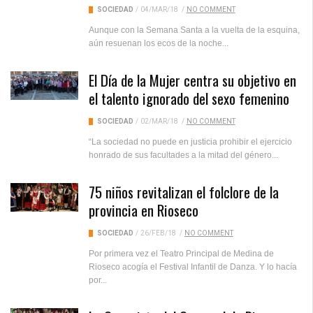
SOCIEDAD
/
04/MAR/18
/
NO COMMENT
Aunque con la Semana Santa a la vuelta de la esquina,
aún resuenan los ecos de la noche...
El Día de la Mujer centra su objetivo en
el talento ignorado del sexo femenino
SOCIEDAD
/
02/MAR/18
/
NO COMMENT
“La sociedad no puede en justicia prohibir el ejercicio
honrado de sus facultades a la mitad del género...
75 niños revitalizan el folclore de la
provincia en Rioseco
SOCIEDAD
/
26/FEB/18
/
NO COMMENT
Por primera vez el Teatro Principal de Medina de
Rioseco acogía el Festival Infantil de Danza. Y lo hacía
por...