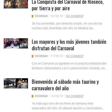
La Conquista del Carnaval de Rioseco,
por tierra y por aire
SOCIEDAD
/
18/FEB/18
/
NO COMMENT
Se ha convertido, por derecho propio, en una de las
noches más divertidas del año en Medina de...
Los mayores y los más jóvenes también
disfrutan del Carnaval
SOCIEDAD
/
17/FEB/18
/
NO COMMENT
Con el Carnaval ya agotado en la práctica totalidad del
territorio vallisoletano y la Cuaresma bien iniciada, en...
Bienvenida al sábado más taurino y
carnavalero del año
SOCIEDAD
/
16/FEB/18
/
NO COMMENT
Ya está aquí uno de los fines de semana más
esperados del año. El sábado taurino y carnavalero...