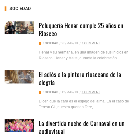
SOCIEDAD
Peluquería Henar cumple 25 años en
Rioseco
SOCIEDAD
/
20/MAR/18
/
1 COMMENT
Henar y su hermana, en una imagen de sus inicios en
Rioseco. Henar y Maite, durante la celebración...
El adiós a la pintora riosecana de la
alegría
SOCIEDAD
/
12/MAR/18
/
1 COMMENT
Dicen que la cara es el espejo del alma. En el caso de
Teresa Gil, nuestra querida Tere,...
La divertida noche de Carnaval en un
audiovisual