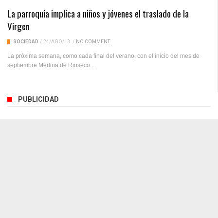
La parroquia implica a niños y jóvenes el traslado de la
Virgen
SOCIEDAD
/
24/AGO/13
/
NO COMMENT
La próxima semana, como cada final del verano, con el inicio del mes de
septiembre Medina de Rioseco...
PUBLICIDAD