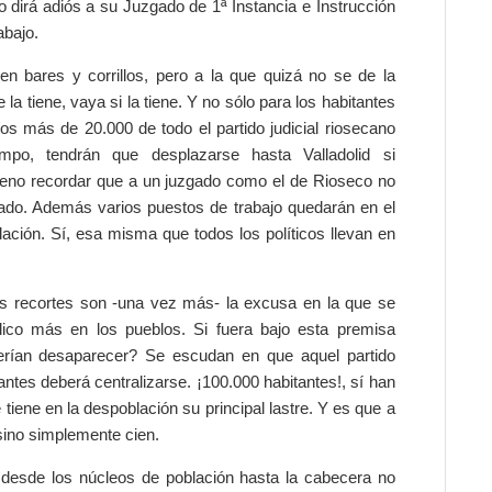
 dirá adiós a su Juzgado de 1ª Instancia e Instrucción
bajo.
n bares y corrillos, pero a la que quizá no se de la
la tiene, vaya si la tiene. Y no sólo para los habitantes
los más de 20.000 de todo el partido judicial riosecano
po, tendrán que desplazarse hasta Valladolid si
bueno recordar que a un juzgado como el de Rioseco no
gado. Además varios puestos de trabajo quedarán en el
lación. Sí, esa misma que todos los políticos llevan en
los recortes son -una vez más- la excusa en la que se
lico más en los pueblos. Si fuera bajo esta premisa
berían desaparecer? Se escudan en que aquel partido
tantes deberá centralizarse. ¡100.000 habitantes!, sí han
 tiene en la despoblación su principal lastre. Y es que a
, sino simplemente cien.
desde los núcleos de población hasta la cabecera no