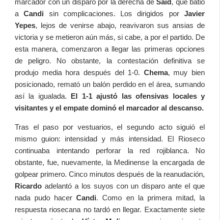
marcador con un disparo por la derecha de
Said
, que batió
a
Candi
sin complicaciones. Los dirigidos por
Javier
Yepes
, lejos de venirse abajo, reavivaron sus ansias de
victoria y se metieron aún más, si cabe, a por el partido. De
esta manera, comenzaron a llegar las primeras opciones
de peligro. No obstante, la contestación definitiva se
produjo media hora después del 1-0.
Chema
, muy bien
posicionado, remató un balón perdido en el área, sumando
así la igualada.
El 1-1 ajustó las ofensivas locales y
visitantes y el empate dominó el marcador al descanso.
Tras el paso por vestuarios, el segundo acto siguió el
mismo guion: intensidad y más intensidad. El Rioseco
continuaba intentando perforar la red rojiblanca. No
obstante, fue, nuevamente, la Medinense la encargada de
golpear primero. Cinco minutos después de la reanudación,
Ricardo
adelantó a los suyos con un disparo ante el que
nada pudo hacer
Candi
. Como en la primera mitad, la
respuesta riosecana no tardó en llegar. Exactamente siete