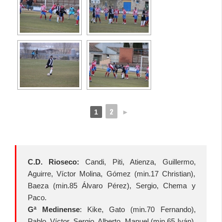
2
1
►
C.D. Rioseco:
Candi, Piti, Atienza, Guillermo,
Aguirre, Víctor Molina, Gómez (min.17 Christian),
Baeza (min.85 Álvaro Pérez), Sergio, Chema y
Paco.
Gª Medinense
: Kike, Gato (min.70 Fernando),
Pablo, Víctor, Sergio, Alberto, Manuel (min.65 Iván),