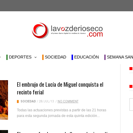
DEPORTES
SOCIEDAD
EDUCACIÓN
SEMANA SAN
El embrujo de Lucía de Miguel conquista el
recinto ferial
SOCIEDAD
/
28/JUL/13
/
NO COMMENT
Todas las actuaciones previstas a partir de las 21 horas
para esta segunda jornada de esta quinta edición...