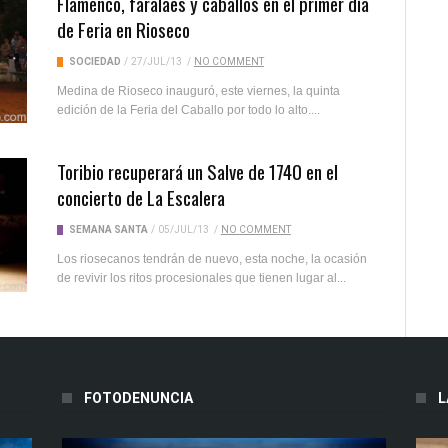
Flamenco, faralaes y caballos en el primer día
de Feria en Rioseco
SOCIEDAD
/
27/JUL/13
/
NO COMMENT
Medina de Rioseco inauguró, este viernes, la quinta
edición de la Feria del Caballo por todo lo alto....
Toribio recuperará un Salve de 1740 en el
concierto de La Escalera
SEMANA SANTA
/
05/JUL/13
/
NO COMMENT
Los riosecanos tendrán de nuevo, esta noche, la ocasión
de revivir los ritos procesionales que tienen lugar al...
FOTODENUNCIA
L