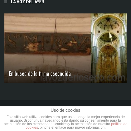
LA VOZ DEL AYER
En busca de la firma escondida
Uso de cookies
Aviso Legal
Política de Privacidad
Términos de Uso
Este sitio web utiliza cookies para que usted tenga la mejor experiencia de
usuario. Si continúa navegando está dando su consentimiento para la
Política de Cookies
Publicidad
Contacto
Hemeroteca
aceptación de las mencionadas cookies y la aceptación de nuestra
política de
cookies
, pinche el enlace para mayor información.
Powered by Riosecoweb