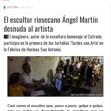
CULTURA
/
30/JUL/11
El escultor riosecano Ángel Martín
desnuda al artista
El imaginero, autor de la escultura homenaje al Cofrade,
participa en la primera de las tertulias 'Tardes con Arte' en
la Fábrica de Harinas San Antonio
Casi como el escultor que, poco a poco, golpe a golpe,
con su gubia va descubriendo la escultura que se